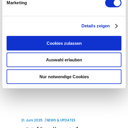
Marketing
Anflug von Kopf- und Gliederschmerzen,
oftmals verbunden mit Fieber und
Abgeschlagenheit. Sollten Sie Risikopatient
sein oder im Alltag viel Kontakt zu anderen
Details zeigen
Menschen haben, empfehlen wir Ihnen die
Grippeimpfung. Die Grippeimpfung
Cookies zulassen
Learn more
Auswahl erlauben
By
Volker Seitz
Nur notwendige Cookies
5
21. Juni 2025
NEWS & UPDATES