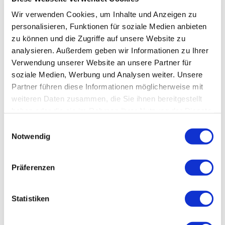
Versicherungskarten unterstützen. Herzlich
Wir verwenden Cookies, um Inhalte und Anzeigen zu
willkommen Checki
personalisieren, Funktionen für soziale Medien anbieten
zu können und die Zugriffe auf unsere Website zu
Learn more
analysieren. Außerdem geben wir Informationen zu Ihrer
Verwendung unserer Website an unsere Partner für
soziale Medien, Werbung und Analysen weiter. Unsere
By
Volker Seitz
Partner führen diese Informationen möglicherweise mit
20
weiteren Daten zusammen, die Sie ihnen bereitgestellt
haben oder die sie im Rahmen Ihrer Nutzung der Dienste
gesammelt haben.
Einwilligungsauswahl
Notwendig
12. September 2025
NEWS & UPDATES
Präferenzen
Schutz vor Grippevirus
Statistiken
Die typischen Symptome der saisonalen
Grippe = Influenza sind ein plötzlicher