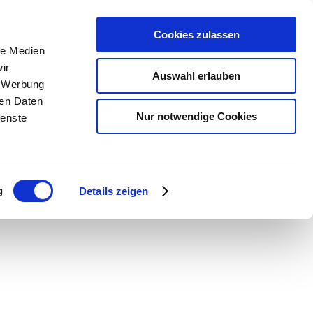
nsere Praxis
Kontakt
Notdienste
Cookies zulassen
le Medien
ir
Auswahl erlauben
, Werbung
ren Daten
Nur notwendige Cookies
ienste
NEU
g
Details zeigen