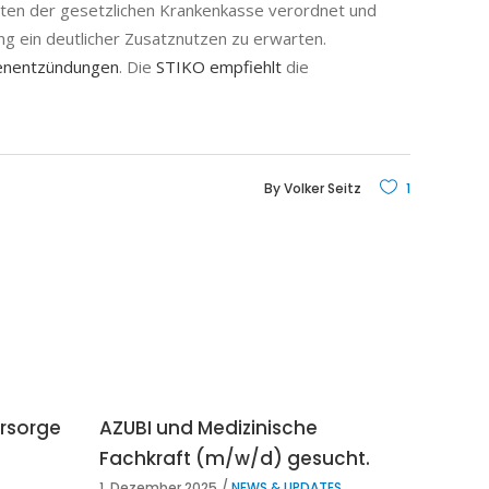
ten der gesetzlichen Krankenkasse verordnet und
g ein deutlicher Zusatznutzen zu erwarten.
ngenentzündungen
. Die
STIKO empfiehlt
die
By
Volker Seitz
1
orsorge
AZUBI und Medizinische
Fachkraft (m/w/d) gesucht.
1. Dezember 2025
NEWS & UPDATES