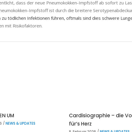
tlicht, dass der neue Pneumokokken-Impfstoff ab sofort zu Las
neumokokken-Impfstoff ist durch die breitere Serotypenabdeckun
 zu tödlichen Infektionen führen, oftmals sind dies schwere Lu
 mit Risikofaktoren.
HEN UM
Cardisiographie – die V
für’s Herz
26
NEWS & UPDATES
8. Februar 2026
NEWS & UPDATES