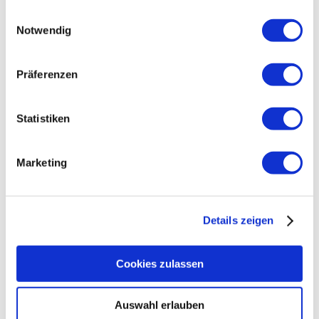
ganze Familie.
gesammelt haben.
Einwilligungsauswahl
Notwendig
Kinder und
Präferenzen
Jugendliche
Von der U2 bis zum jungen
Statistiken
Erwachsenen.
Marketing
Schmerztherapie
Moderne Schmerztherapie
kennt viele
Details zeigen
Behandlungskonzepte.
Cookies zulassen
Palliativmedizin
Auswahl erlauben
Unheilbar erkrankt zu sein