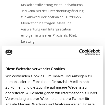
Risikoklassifizierung eines Individuums
und kann bei der Entscheidungsfindung
zur Auswahl der optimalen Blutdruck-
Medikation beitragen. Messung,
Auswertung und Interpretation
erfolgen in unserer Praxis als IGeL-
Leistung.
Labor-Schnelltests –
POINT OF CARE
– Diagnostik
Diese Webseite verwendet Cookies
Insbesondere bei Akut- und
Wir verwenden Cookies, um Inhalte und Anzeigen zu
Infekterkrankungen ist eine schnelle
personalisieren, Funktionen für soziale Medien anbieten
und effektive Diagnostik entscheidend.
zu können und die Zugriffe auf unsere Website zu
Dafür stehen in unserer Praxis
analysieren. Außerdem geben wir Informationen zu Ihrer
mehrere Schnelltests (sogenannte
Verwendung unserer Website an unsere Partner für
point-of-care-Diagnostik) zur
soziale Medien, Werbung und Analysen weiter. Unsere