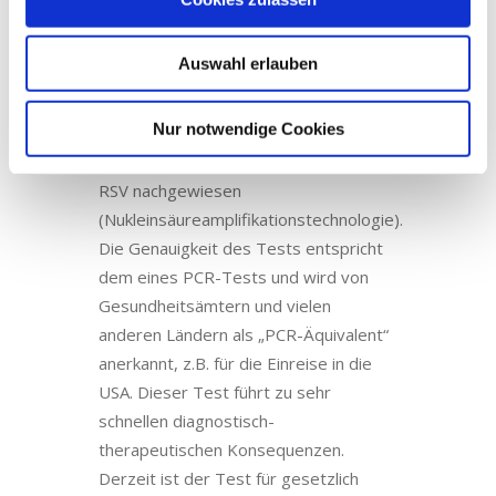
– womit letztendlich die Verordnung
von Antibiotika sinnvoll gesteuert
werden kann.
Auswahl erlauben
ID-Now
Testsystem
: Innerhalb von
®
Nur notwendige Cookies
nur 13 Minuten werden
molekulardiagnostisch Coronaviren und
RSV nachgewiesen
(Nukleinsäureamplifikationstechnologie).
Die Genauigkeit des Tests entspricht
dem eines PCR-Tests und wird von
Gesundheitsämtern und vielen
anderen Ländern als „PCR-Äquivalent“
anerkannt, z.B. für die Einreise in die
USA. Dieser Test führt zu sehr
schnellen diagnostisch-
therapeutischen Konsequenzen.
Derzeit ist der Test für gesetzlich