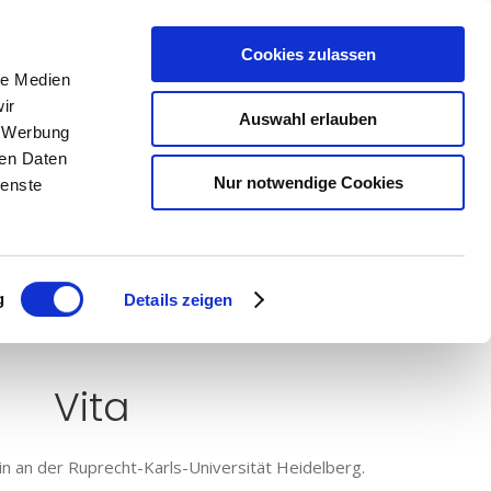
nsere Praxis
Kontakt
Notdienste
Cookies zulassen
le Medien
ir
Auswahl erlauben
, Werbung
ren Daten
Nur notwendige Cookies
ienste
id
g
Details zeigen
Vita
 an der Ruprecht-Karls-Universität Heidelberg.