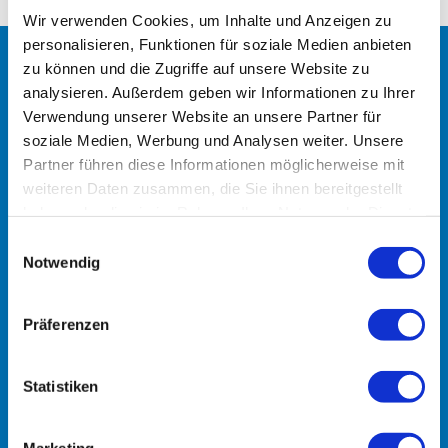
Wir verwenden Cookies, um Inhalte und Anzeigen zu
personalisieren, Funktionen für soziale Medien anbieten
zu können und die Zugriffe auf unsere Website zu
analysieren. Außerdem geben wir Informationen zu Ihrer
Verwendung unserer Website an unsere Partner für
soziale Medien, Werbung und Analysen weiter. Unsere
Partner führen diese Informationen möglicherweise mit
Kontakt
weiteren Daten zusammen, die Sie ihnen bereitgestellt
haben oder die sie im Rahmen Ihrer Nutzung der Dienste
Dr. Willinger, Dr. Seitz, Dr. Hollenders &
gesammelt haben.
Einwilligungsauswahl
Kollegen
Notwendig
Fachärzte für Allgemeinmedizin, Kinder-
und Jugendheilkunde
Präferenzen
Statistiken
Obere Grabenstraße 17, 69190 Walldorf
+49 6227-380808