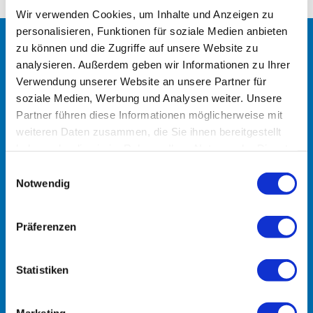
Wir verwenden Cookies, um Inhalte und Anzeigen zu
personalisieren, Funktionen für soziale Medien anbieten
zu können und die Zugriffe auf unsere Website zu
analysieren. Außerdem geben wir Informationen zu Ihrer
Verwendung unserer Website an unsere Partner für
soziale Medien, Werbung und Analysen weiter. Unsere
Partner führen diese Informationen möglicherweise mit
Kontakt
weiteren Daten zusammen, die Sie ihnen bereitgestellt
haben oder die sie im Rahmen Ihrer Nutzung der Dienste
Dr. Willinger, Dr. Seitz, Dr. Hollenders &
gesammelt haben.
Einwilligungsauswahl
Kollegen
Notwendig
Fachärzte für Allgemeinmedizin, Kinder-
und Jugendheilkunde
Präferenzen
Statistiken
Obere Grabenstraße 17, 69190 Walldorf
+49 6227-380808