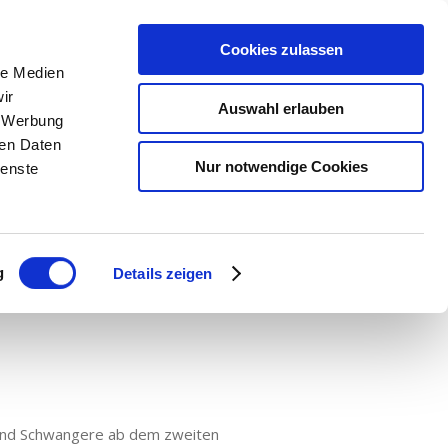
nsere Praxis
Kontakt
Notdienste
Cookies zulassen
le Medien
ir
Auswahl erlauben
, Werbung
ren Daten
Nur notwendige Cookies
ienste
g
Details zeigen
e und Schwangere ab dem zweiten