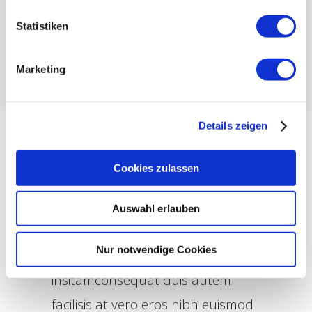
Statistiken
Marketing
Details zeigen
Cookies zulassen
Exerci tation ullamcorper suscipit
Auswahl erlauben
lobortis nisl ut aliquip ex ea
Nur notwendige Cookies
commodo non habent claritatem
insitamconsequat duis autem
facilisis at vero eros nibh euismod