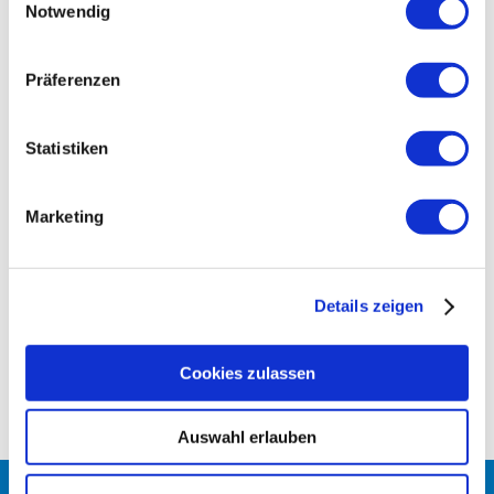
Notwendig
16. April 2026
NEWS & UPDATES
Präferenzen
AZUBI und Medizinische Fachkraft
Statistiken
(m/w/d) gesucht.
1. Dezember 2025
NEWS & UPDATES
Marketing
Influenza, Covid und RSV Impfung
Details zeigen
für Erwachsene
8. November 2025
NEWS & UPDATES
Cookies zulassen
Auswahl erlauben