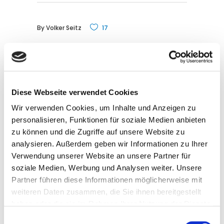
By
Volker Seitz
17
Related Posts
Diese Webseite verwendet Cookies
Wir verwenden Cookies, um Inhalte und Anzeigen zu
personalisieren, Funktionen für soziale Medien anbieten
zu können und die Zugriffe auf unsere Website zu
Praxismanager:in für unsere neue
analysieren. Außerdem geben wir Informationen zu Ihrer
Praxis gesucht
Verwendung unserer Website an unsere Partner für
11. Mai 2026
NEWS & UPDATES
soziale Medien, Werbung und Analysen weiter. Unsere
Partner führen diese Informationen möglicherweise mit
weiteren Daten zusammen, die Sie ihnen bereitgestellt
haben oder die sie im Rahmen Ihrer Nutzung der Dienste
WIR ZIEHEN UM
gesammelt haben.
Einwilligungsauswahl